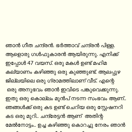
ഞാൻ ഗീത ചന്ദ്രൻ. ഭർത്താവ് ചന്ദ്രൻ പിള്ള. 
ആളൊരു ഗൾഫുകാരൻ ആയിരുന്നു. എനിക്ക് 
ഇപ്പോൾ 47 വയസ്. ഒരു മകൾ ഉണ്ട് മഹിമ 
കല്യാണം കഴിഞ്ഞു ഒരു കുഞ്ഞുണ്ട്. ആലപ്പുഴ 
ജില്ലയിലെ ഒരു ഗ്രാമത്തിലാണ് വീട്. എന്റെ   
 ഒരു അനുഭവം ഞാൻ ഇവിടെ പങ്കുവെക്കുന്നു. 
ഇതു ഒരു കൊല്ലം മുൻപ് നടന്ന സംഭവം ആണ്.. 
ഞങ്ങൾക്ക് ഒരു കട ഉണ്ട് ചെറിയ ഒരു സ്റ്റേഷനറി 
കട ഒരു മുറി.. ചന്ദ്രേട്ടൻ ആണ്  അതിന്റ 
മേൽനോട്ടം.. ഉച്ച കഴിഞ്ഞു കൊറച്ചു നേരം ഞാൻ 