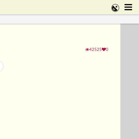
42525
0