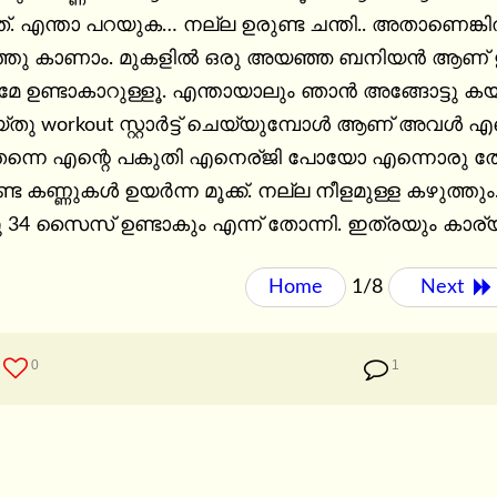
്നത്. എന്താ പറയുക… നല്ല ഉരുണ്ട ചന്തി.. അതാണെങ്കിൽ 
പുറത്തു കാണാം. മുകളിൽ ഒരു അയഞ്ഞ ബനിയൻ ആണ് ഇട്ട
േ ഉണ്ടാകാറുള്ളൂ. എന്തായാലും ഞാൻ അങ്ങോട്ടു കയ
്തു workout സ്റ്റാർട്ട് ചെയ്യുമ്പോൾ ആണ് അവൾ എ
തന്നെ എന്റെ പകുതി എനെര്ജി പോയോ എന്നൊരു തോന്നൽ 
ീണ്ട കണ്ണുകൾ ഉയർന്ന മൂക്ക്. നല്ല നീളമുള്ള കഴുത്തു
രു 34 സൈസ് ഉണ്ടാകും എന്ന് തോന്നി. ഇത്രയും കാര
Home
1/8
Next 
0
1