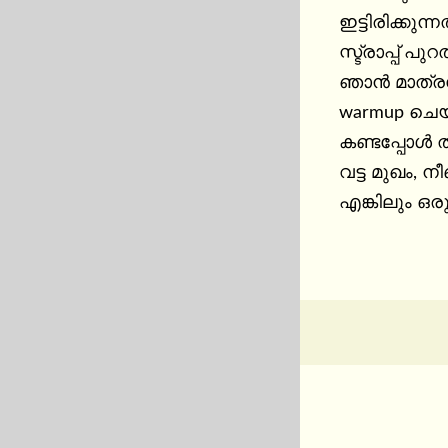
ഇട്ടിരിക്കുന
സ്ട്രാപ്പ് 
ഞാൻ മാത്രമ
warmup ചെയ
കണ്ടപ്പോൾ 
വട്ട മുഖം, ന
എങ്കിലും ഒ