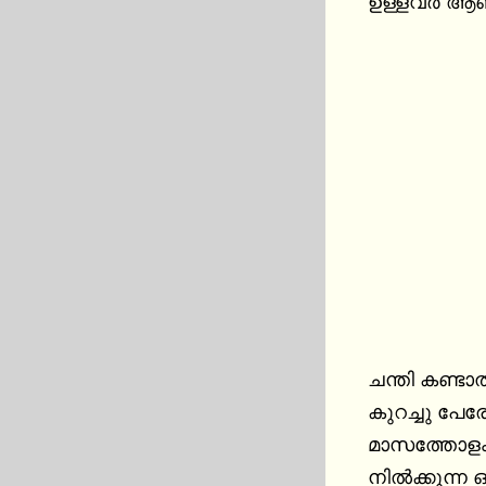
ഉള്ളവർ ആണ്.
ചന്തി കണ്ട
കുറച്ചു പേര
മാസത്തോളം 
നിൽക്കുന്ന 