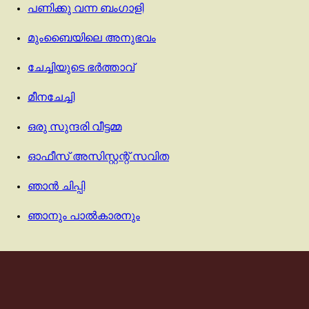
പണിക്കു വന്ന ബംഗാളി
മുംബൈയിലെ അനുഭവം
ചേച്ചിയുടെ ഭർത്താവ്
മീനചേച്ചി
ഒരു സുന്ദരി വീട്ടമ്മ
ഓഫീസ് അസിസ്റ്റന്റ് സവിത
ഞാൻ ചിപ്പി
ഞാനും പാൽകാരനും