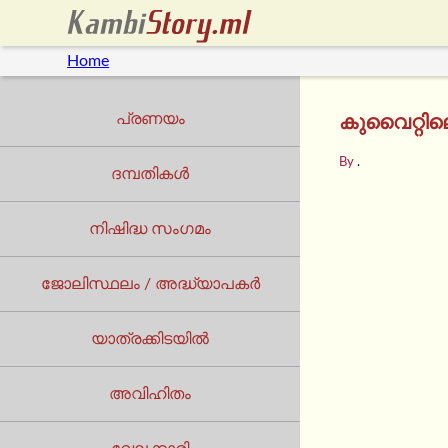
Home
പ്രണയം
കുവൈറ്റിലെ
By
.
ദമ്പതികൾ
നിഷിദ്ധ സംഗമം
ജോലിസ്ഥലം / അദ്ധ്യാപകർ
യാത്രക്കിടയില്‍
അവിഹിതം