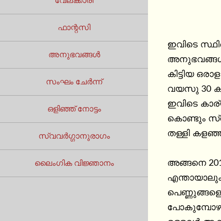
വേലക്കാരി
ഫാന്റസി
ഇവിടെ സ്ഥി
അനുഭവങ്ങൾ
അനുഭവങ്ങൾ 
കിട്ടിയ ഒര
സംഘം ചേർന്ന്
വയസു 30 കഴി
ഇവിടെ കാര്
ഒളിഞ്ഞ് നോട്ടം
കൊണ്ടും സ്
തള്ളി കളഞ്ഞ
സ്വവർഗ്ഗാനുരാഗം
അങ്ങനെ 201
ലൈംഗിക വിജ്ഞാനം
എന്തായാലും 
പെണ്ണുങ്ങള
പോകുമ്പോഴാ