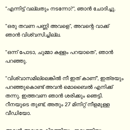
"എന്നിട്ട് വല്ലതും നടന്നോ?", ഞാൻ ചോദിച്ചു.

"ഒരു തവണ പണ്ണി അവളെ", അവന്റെ വാക്ക് 
ഞാൻ വിശ്വസിച്ചില്ല.

"ഒന്ന് പോടാ, ചുമ്മാ കള്ളം പറയാതെ", ഞാൻ 
പറഞ്ഞു.

"വിശ്വാസമില്ലെങ്കിൽ നീ ഇത് കാണ്", ഇത്രയും 
പറഞ്ഞുകൊണ്ട് അവൻ മൊബൈൽ എനിക്ക് 
തന്നു. ഇത്തവണ ഞാൻ ശരിക്കും ഞെട്ടി. 
റീനയുടെ തുണ്ട്, അതും 27 മിനിറ്റ് നീളമുള്ള 
വീഡിയോ.
