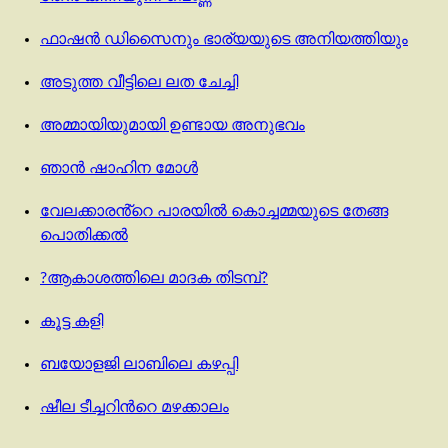
ഫാഷൻ ഡിസൈനും ഭാര്യയുടെ അനിയത്തിയും
അടുത്ത വീട്ടിലെ ലത ചേച്ചി
അമ്മായിയുമായി ഉണ്ടായ അനുഭവം
ഞാൻ ഷാഹിന മോൾ
വേലക്കാരൻ്റെ പാരയിൽ കൊച്ചമ്മയുടെ തേങ്ങ
പൊതിക്കൽ
?ആകാശത്തിലെ മാദക തിടമ്പ്?
കൂട്ട കളി
ബയോളജി ലാബിലെ കഴപ്പി
ഷീല ടീച്ചറിന്‍റെ മഴക്കാലം