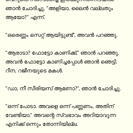
ഞാൻ ചോദിച്ചു, "അളിയാ, ലൈൻ വല്ലതും 
ആയോ?" എന്ന്.

"ഒരെണ്ണം സെറ്റ് ആയിട്ടുണ്ട്", അവൻ പറഞ്ഞു.

"ആരാടാ? ഫോട്ടോ കാണിക്ക്," ഞാൻ പറഞ്ഞു. 
അവൻ ഫോട്ടോ കാണിച്ചപ്പോൾ ഞാൻ ഞെട്ടി. 
റീന, റജീനയുടെ മകൾ.

"ഡാ, നീ സീരിയസ് ആണോ?", ഞാൻ ചോദിച്ചു.

"ഒന്ന് പോടാ. അവളെ ഒന്ന് പണ്ണണം, അതിന് 
വേണ്ടിയാ." അവന്റെ സ്വഭാവം അറിയാവുന്ന 
എനിക്ക് ഒന്നും തോന്നിയില്ല.
