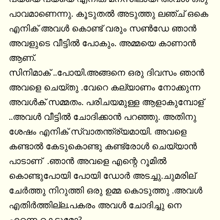
പാവമാണെന്നു. കൂടുതൽ അടുത്തു ലഞ്ച് ഒകെ 
എനിക് അവൾ കൊണ്ട് വരും സൺ‌ഡേ ഞാൻ 
അവളുടെ വീട്ടിൽ പോകും. അമ്മയെ കാണാൻ 
ആണ്.

സിനിമാക് ..പോയി.അങ്ങനെ ഒരു ദിവസം ഞാൻ 
അവളെ ചെയ്തു .വേറെ കല്യാണം നോക്കുന്ന 
അവൾക് സമ്മതം. പരിചയമുള്ള ആളാകുമ്പോള് 
..അവൾ വീട്ടിൽ ചോദിക്കാൻ പറഞ്ഞു. അതിനു 
ശേഷം എനിക് സ്വാതന്ത്ര്യമായി. അവളെ 
കണ്ടാൽ കേടുകൊണ്ടു കണ്ട്രോൾ ചെയ്യാൻ 
പാടാണ്  .ഞാൻ അവളെ എന്റെ റൂമിൽ 
കൊണ്ടുപോയി പോയി ഡോർ അടച്ചു.ചുമരില് 
ചേർത്തു നിറുത്തി ഒരു ഉമ്മ കൊടുത്തു .അവൾ 
എതിർത്തില്ല.പകരം അവൾ ചോദിച്ചു നെ 