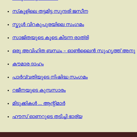
സ്‌കൂളിലെ തട്ടമിട്ട സുന്ദരി ജസീന
സ്കൂൾ വിറകുപുരയിലെ സംഗമം
സാജിതയുടെ കൂടെ കിടന്ന രാത്രി
ഒരു അവിഹിത ബന്ധം – ഓൺലൈൻ സുഹൃത്ത് അനു
കൗമാര ദാഹം
പാർവ്വതിയുടെ നിഷിദ്ധ സംഗമം
റജീനയുടെ കുമ്പസാരം
മിടുക്കികൾ … ആന്റിമാർ
ഹൗസ് ഓണറുടെ തടിച്ചി ഭാര്യ