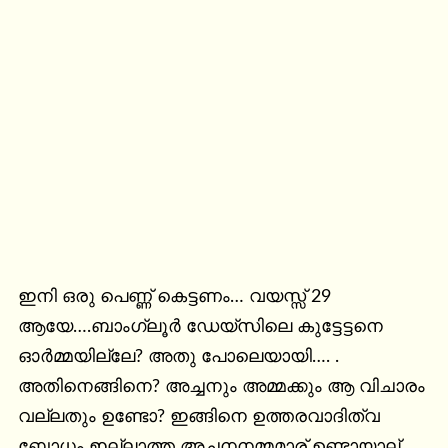
ഇനി ഒരു പെണ്ണ് കെട്ടണം… വയസ്സ് 29 
ആയേ….ബാംഗ്ലൂര്‍ ഡേയ്സിലെ കുട്ടേട്ടനെ 
ഓര്‍മ്മയില്ലേ? അതു പോലെയായി…. . 
അതിനെങ്ങിനെ? അച്ചനും അമ്മക്കും ആ വിചാരം 
വല്ലതും ഉണ്ടോ? ഇങ്ങിനെ ഉത്തരവാദിത്വ 
ബോധം ഇല്ലാത്ത അച്ചനനമ്മമാര് ഉണ്ടായാല് 