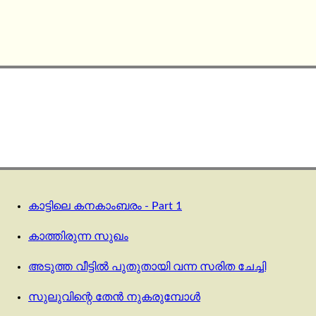
കാട്ടിലെ കനകാംബരം - Part 1
കാത്തിരുന്ന സുഖം
അടുത്ത വീട്ടിൽ പുതുതായി വന്ന സരിത ചേച്ചി
സുലുവിന്റെ തേൻ നുകരുമ്പോൾ