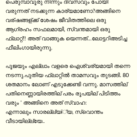
പെരുമ്പാവൂരു നിന്നും ദിവസവും പോയി 
വരുന്നത് നടക്കുന്ന കാര്യമാണോ?അങ്ങിനെ 
വര്ഷങ്ങള്ക്ക് ശേഷം ജീവിതത്തിലെ ഒരു 
ആഗ്രഹം സഫലമായി, സ്വന്തമായി ഒരു 
ഫ്ലാറ്റ്!! അത് വാങ്ങുക യെന്നത്…ലോട്ടറിഅടിച്ച 
ഫീലിംഗായിരുന്നു.

പൂജയും എല്ലാം വളരെ ഐശ്വര്യമായി തന്നെ 
നടന്നു.പുതിയ ഫ്ലാറ്റില്‍ താമസവും തുടങ്ങി. 80 
ശതമാനം ലോണ് എടുക്കേണ്ടി വന്നു. മാസത്തില് 
പതിനെണ്ണായിരത്തില് പരം രൂപയില് പിടിത്തം 
വരും ' അങ്ങിനെ അത് സ്വാഹ:

എന്നാലും സാരല്ല്യï്യ, സ്വൊന്തം 
വീടായില്ല്യേ..