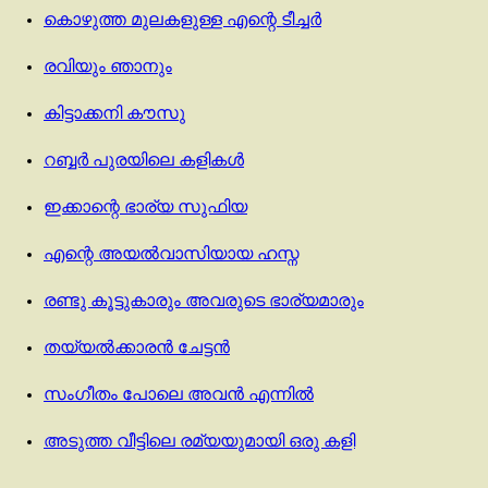
കൊഴുത്ത മുലകളുള്ള എന്റെ ടീച്ചർ
രവിയും ഞാനും
കിട്ടാക്കനി കൗസു
റബ്ബർ പുരയിലെ കളികൾ
ഇക്കാന്റെ ഭാര്യ സുഫിയ
എന്റെ അയൽവാസിയായ ഹസ്ന
രണ്ടു കൂട്ടുകാരും അവരുടെ ഭാര്യമാരും
തയ്യൽക്കാരൻ ചേട്ടൻ
സംഗീതം പോലെ അവന്‍ എന്നില്‍
അടുത്ത വീട്ടിലെ രമ്യയുമായി ഒരു കളി