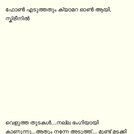
ഫോൺ എടുത്തതും ക്യാമറ ഓൺ ആയി, 
സ്ക്രീനിൽ
വെളുത്ത തുടകൾ….നല്ല ഭംഗിയായി 
കാണുന്നു…അതും നന്നേ അടുത്ത്…. മുണ്ട് മടക്കി 