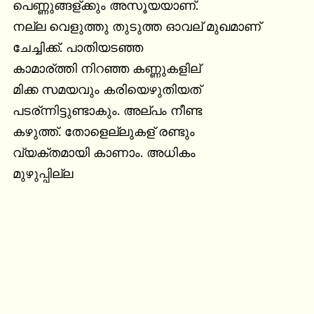
പെണ്ണുങ്ങള്ക്കും അസൂയയാണ്.

നല്ല വെളുത്തു തുടുത്ത ഓവല് മുഖമാണ്

ചേച്ചിക്ക്. പാതിയടഞ്ഞ

കാമാര്ത്തി നിറഞ്ഞ കണ്ണുകളില്

മിക്ക സമയവും കരിയെഴുതിയത്

പടര്ന്നിട്ടുണ്ടാകും. അല്പം നീണ്ട

കഴുത്ത്. തോളെല്ലുകള് രണ്ടും

വ്യക്തമായി കാണാം. അധികം

മുഴുപ്പില്ല