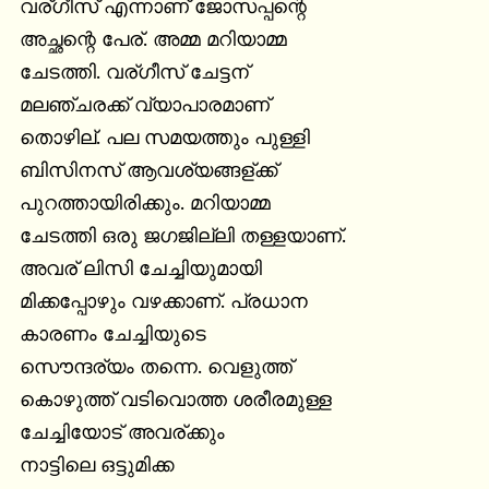
വര്ഗീസ് എന്നാണ് ജോസപ്പന്റെ

അച്ഛന്റെ പേര്. അമ്മ മറിയാമ്മ

ചേടത്തി. വര്ഗീസ് ചേട്ടന്

മലഞ്ചരക്ക് വ്യാപാരമാണ്

തൊഴില്. പല സമയത്തും പുള്ളി

ബിസിനസ് ആവശ്യങ്ങള്ക്ക്

പുറത്തായിരിക്കും. മറിയാമ്മ

ചേടത്തി ഒരു ജഗജില്ലി തള്ളയാണ്.

അവര് ലിസി ചേച്ചിയുമായി

മിക്കപ്പോഴും വഴക്കാണ്. പ്രധാന

കാരണം ചേച്ചിയുടെ

സൌന്ദര്യം തന്നെ. വെളുത്ത്

കൊഴുത്ത് വടിവൊത്ത ശരീരമുള്ള

ചേച്ചിയോട് അവര്ക്കും

നാട്ടിലെ ഒട്ടുമിക്ക
