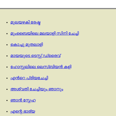
മുലയഴകി രേഷ്മ
മുംബൈയിലെ മലയാളി സിനി ചേച്ചി
കൊച്ചു മുതലാളി
മായയുടെ ടെസ്റ്റ്‌ ഡ്രൈവ്
ഹോസ്റ്റലിലെ ലെസ്ബിയൻ കളി
എന്‍റെ പ്രിയചേച്ചി
അശ്വതി ചേച്ചിയും ഞാനും
ഞാൻ സ്നേഹ
എന്റെ ഭാര്യ