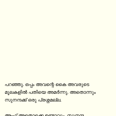
പറഞ്ഞു. ഒപ്പം അവന്റെ കൈ അവരുടെ 
മൂലകളിൽ പതിയെ അമർന്നു. അതൊന്നും 
സുനന്ദക്ക് ഒരു പ്രശ്നമല്ല.

ആഫ് അതൊക്കെ ഉണ്ടാവും. സുനന്ദ 