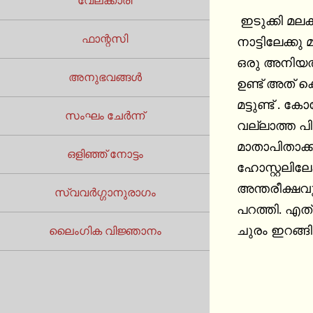
വേലക്കാരി
 ഇടുക്കി മലകളുടെ നാട് , വശ്യ സുന്ദരമായ നാട് . സുന്ദരിയായ ഒരു യുവതിയുടെ ലാസ്യഭാവമണിഞ്ഞ ആ 
ഫാന്റസി
നാട്ടിലേക്ക
ഒരു അനിയത്തിയും. ആദ്യമായി ആണ്‌
അനുഭവങ്ങൾ
ഉണ്ട് അത് 
മട്ടുണ്ട്‌ . കോളേജിന്റെ കവാടത്തിൽ തന്റെ വീട്ടുകാരുടെ കൂടെ എത്തിയപ്പോ തന്നെ കോളേജ് അവൾക്കു 
സംഘം ചേർന്ന്
വല്ലാത്ത പി
മാതാപിതാക്കളു
ഒളിഞ്ഞ് നോട്ടം
ഹോസ്റ്റലിലേ
അന്തരീക്ഷവു
സ്വവർഗ്ഗാനുരാഗം
പറത്തി. എത
ചുരം ഇറങ്ങി
ലൈംഗിക വിജ്ഞാനം