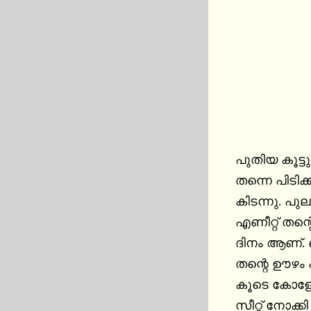
പുതിയ കൂട്
തന്നെ പിടി
കിടന്നു. പു
എണീറ്റ് തന
ദിനം ആണ്. 
തന്റെ ഊഴം എത്തിയപ്പോ അവൾ
കൂടെ കോളേജി
സീറ്റ് നോക്കി ഇരുന്നു. പിൻബെഞ്ചിന