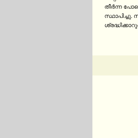
തീർന്ന പോ
സ്ഥാപിച്ചു
ശ്രദ്ധിക്ക