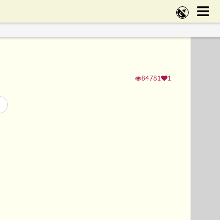
84781
1