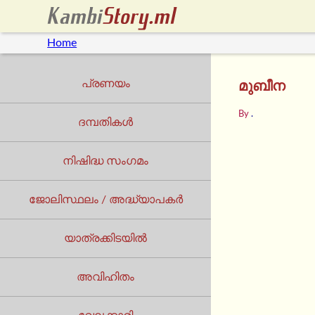
Home
പ്രണയം
മുബീന
By
.
ദമ്പതികൾ
നിഷിദ്ധ സംഗമം
ജോലിസ്ഥലം / അദ്ധ്യാപകർ
യാത്രക്കിടയില്‍
അവിഹിതം