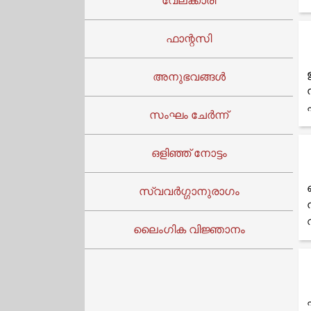
വേലക്കാരി
ഫാന്റസി
അനുഭവങ്ങൾ
സംഘം ചേർന്ന്
ഒളിഞ്ഞ് നോട്ടം
സ്വവർഗ്ഗാനുരാഗം
ലൈംഗിക വിജ്ഞാനം