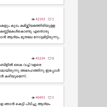
42192
1
ളും കൂടം കമിഴ്ത്തിയമത്തിരിയുള്ള
റെ കണ്ണിമകൾകൊണ്ടു എതൊരു
 ആദ്യം മുതലേ നോട്ടമിട്ടിരുന്നു..
45234
0
ടേബിളില്‍ കൈ വച്ച് വളരെ
റിയാമായിരുന്നു അദേഹത്തിനു ഇപ്പോള്‍
‍ കഴിയുമെന്ന്..
40491
1
െ ഞാൻ കെട്ടി പിടിച്ചു ആദ്യം