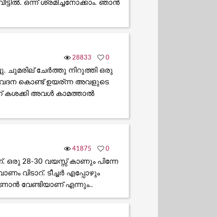
്ടിൽ. ഒന്ന് ശ്രമിച്ചനോക്കാം. ഞാൻ
28833
0
ുമരില് ചേർത്തു നിറുത്തി ഒരു
.വേദന കൊണ്ട് ഉയര്ന്ന അവളുടെ
്ന് കശക്കി അവൾ കാമത്താൽ
41875
0
രു 28-30 വയസ്സ് കാണും പിന്നേ
വാണം വിടാറ്. ടീച്ചർ എപ്പോഴും
കാണാൻ വേണ്ടിയാണ് എന്നും..