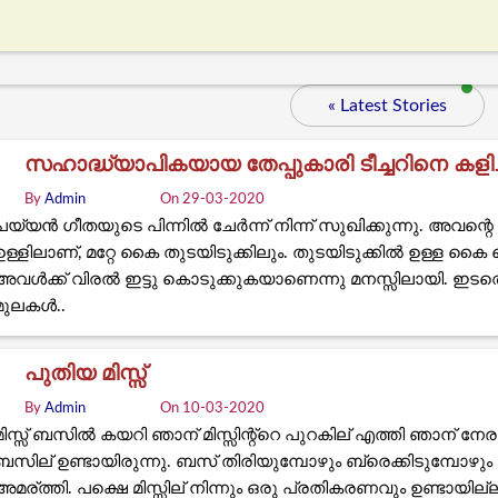
« Latest Stories
സഹാദ്ധ്യാപികയായ തേപ്പുകാരി ടീച്ചറിനെ കളിച
By
Admin
On 29-03-2020
പയ്യൻ ഗീതയുടെ പിന്നിൽ ചേർന്ന് നിന്ന് സുഖിക്കുന്നു. അവന
ഉള്ളിലാണ്, മറ്റേ കൈ തുടയിടുക്കിലും. തുടയിടുക്കിൽ ഉള്ള കൈ
അവൾക്ക് വിരൽ ഇട്ടു കൊടുക്കുകയാണെന്നു മനസ്സിലായി. 
മുലകൾ..
പുതിയ മിസ്സ്‌
By
Admin
On 10-03-2020
മിസ്സ് ബസിൽ കയറി ഞാന് മിസ്സിന്റ്റെ പുറകില് എത്തി ഞാന് നേര
ബസില് ഉണ്ടായിരുന്നു. ബസ് തിരിയുമ്പോഴും ബ്രെക്കിടുമ്പോഴും ഞ
അമര്ത്തി. പക്ഷെ മിസ്സില് നിന്നും ഒരു പ്രതികരണവും ഉണ്ടായില്ല