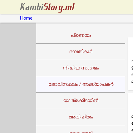
Home
പ്രണയം
ദമ്പതികൾ
നിഷിദ്ധ സംഗമം
ജോലിസ്ഥലം / അദ്ധ്യാപകർ
യാത്രക്കിടയില്‍
അവിഹിതം