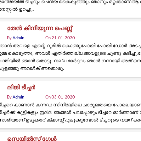
രാത്രിയിൽ ടീച്ചറും ചെറിയ കൈകുഞ്ഞും ഞാനും ഒറ്റക്കാണ് ആ വീട
മനസ്സിൽ ഉറച്ചു..
തേൻ കിനിയുന്ന പെണ്ണ്
By
Admin
On 21-01-2020
ഞാൻ അവളെ എന്റെ റൂമിൽ കൊണ്ടുപോയി പോയി ഡോർ അടച്ചു. ച
ഉമ്മ കൊടുത്തു. അവൾ എതിർത്തില്ല.അവളുടെ ചുണ്ടു കടിച്ചു
ചന്തിയിൽ ഞാൻ തൊട്ടു. നല്ല മാർദ്ദവം ഞാൻ നന്നായി അത് ഒന
പുളഞ്ഞു അവൾക് അതൊരു.
ലിജി ടീച്ചർ
By
Admin
On 03-01-2020
ടീച്ചറെ കാണാൻ കന്നഡ സിനിമയിലെ ചാരുലതയെ പോലെയാണ്. ഒ
ടീച്ചർക്ക് കുട്ടികളും ഇല്ല ഞങ്ങൾ പലപ്പോഴും ടീച്ചറേ ഓർത്താണ്‌ 
സാരിയാണ് ഉടുക്കാറ് ക്ലാസ്സ്‌ എടുക്കുമ്പോൾ ടീച്ചറുടെ വയറ് 
സെയിൽസ് ഗേൾ