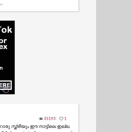
..
35193
1
ൊരു സ്ത്രീയും ഈ നാട്ടിലെ ഇല്ല.