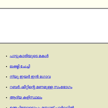
പാട്ടുകാരിയുടെ മകൾ
ലക്ഷ്മി ചേച്ചി
ന്യൂ ഇയർ ഇൻ ഗോവ
റബർ ഷീറ്റിന്റെ മണമുള്ള സംഭോഗം
ആദ്യ കളിസ്ഥലം
ഉമ്മച്ചിയോടൊപ്പം മസ്സാജ് പാർലറിൽ