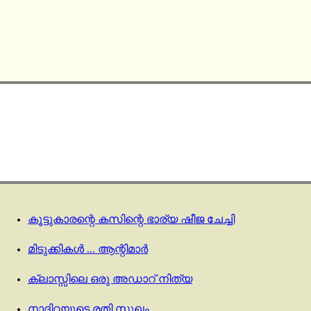
കൂട്ടുകാരന്റെ കസിന്റെ ഭാര്യ ഷീജ ചേച്ചി
മിടുക്കികൾ … ആന്റിമാർ
ക്ലാസ്സിലെ ഒരു അഡാറ് നിത്യ
നാദിറയുടെ രതി സുഖം