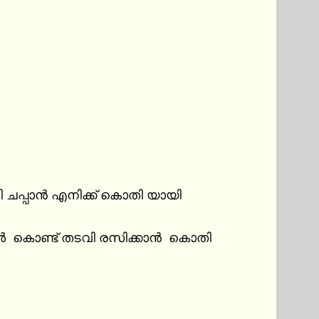
ടി ചപ്പാൻ എനിക്ക് കൊതി യായി

 കൊണ്ട് തടവി രസിക്കാൻ  കൊതി 