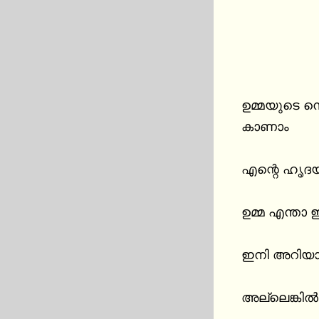
ഉമ്മയുടെ നെ
കാണാം

എന്റെ ഹൃദയ മ
ഉമ്മ എന്താ 
ഇനി അറിയ
അല്ലെങ്കി