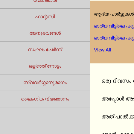
വേലക്കാരി
ആദ്യ പാർട്ടുകൾ 
ഫാന്റസി
ഭാര്യ വീട്ടിലെ പ
അനുഭവങ്ങൾ
ഭാര്യ വീട്ടിലെ പ
സംഘം ചേർന്ന്
View All
ഒളിഞ്ഞ് നോട്ടം
ഒരു ദിവസം 
സ്വവർഗ്ഗാനുരാഗം
അപ്പോൾ അടുക
ലൈംഗിക വിജ്ഞാനം
അത് പാൽക്