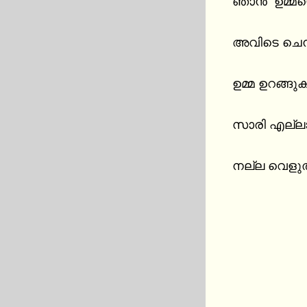
ഞാൻ  ഉമ്മയെ
അവിടെ ചെന
ഉമ്മ ഉറങ്ങു
സാരി എല്ലാം
നല്ല വെളുത