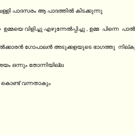
ള്ളി പാദസരം ആ പാദത്തിൽ കിടക്കുന്നു

 ഉമ്മയെ വിളിച്ചു എഴുന്നേൽപ്പിച്ചു , ഉമ്മ  പിന്നെ 
ക്കാരൻ ഗോപാലൻ അടുക്കളയുടെ ഭാഗത്തു  നില്കുന
യം ഒന്നും തോന്നിയില്ല

ൊണ്ട് വന്നതാകും
