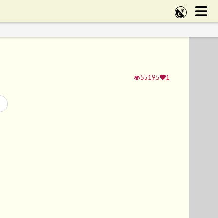
55195
1