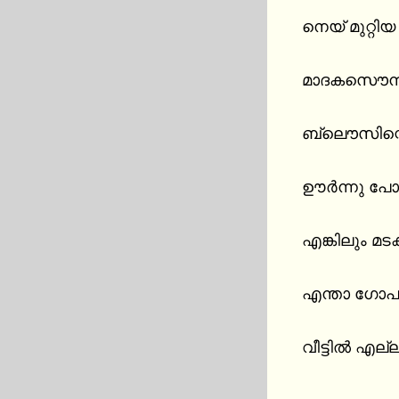
നെയ്‌ മുറ്റിയ ഉമ്മയുടെ കൊഴുത്ത ശരീരത്തില്‍ അവന്റെ കണ്ണുകള്‍  ഇഴഞ്ഞു. അവരുടെ മനംമയക്കുന്ന

മാദകസൌന്ദര
ബ്ലൌസിന്റെ ഉ
ഊര്‍ന്നു പോ
എങ്കിലും മട
എന്താ ഗോപാ
വീട്ടിൽ എല്ല