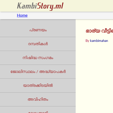
Home
പ്രണയം
ഭാര്യ വീട്
By
kambimahan
ദമ്പതികൾ
നിഷിദ്ധ സംഗമം
ജോലിസ്ഥലം / അദ്ധ്യാപകർ
യാത്രക്കിടയില്‍
അവിഹിതം