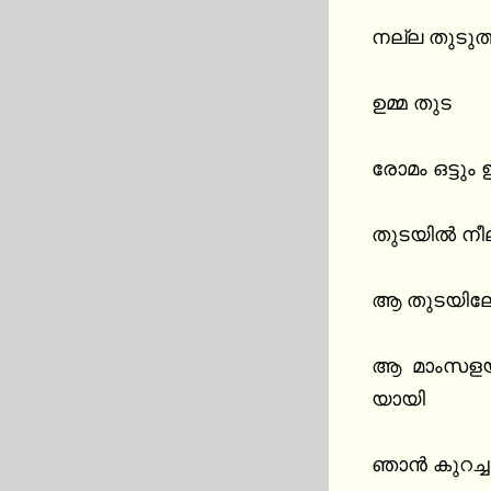
നല്ല തുടുത്
ഉമ്മ തുട

രോമം ഒട്ടും
തുടയിൽ നീല 
ആ തുടയിലേക്
ആ  മാംസളയി
യായി

ഞാൻ കുറച്ച 