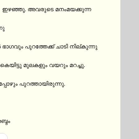
ു

 ഭാഗവും പുറത്തേക്ക് ചാടി നില്കുന്നു

യിട്ടു മുലകളും വയറും മറച്ചു.

ോഴും പുറത്തായിരുന്നു.

ബ്ദം