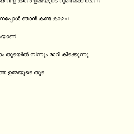
 വിളിക്കാൻ ഉമ്മയുടെ റൂമിലേക്ക് ചെന്ന്

്നപ്പോൾ ഞാൻ കണ്ട കാഴച

കയാണ്

 തുടയിൽ നിന്നും മാറി കിടക്കുന്നു

്ത ഉമ്മയുടെ തുട
