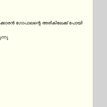
 പാൽക്കാരൻ ഗോപാലന്റെ അരികിലേക്ക് പോയി

്നു
