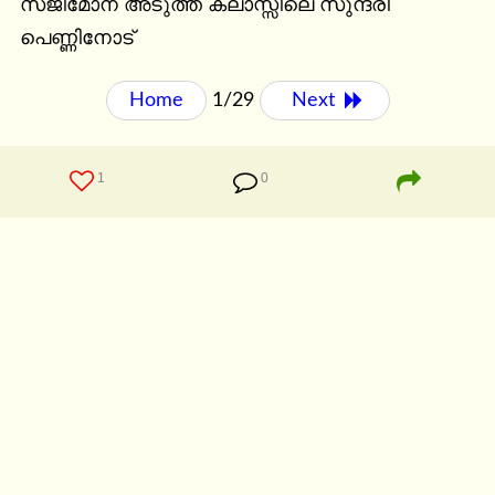
സജിമോന് അടുത്ത ക്ലാസ്സിലെ സുന്ദരി

പെണ്ണിനോട്
Home
1/29
Next 
1
0