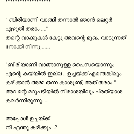
*******************

" ബിരിയാണി വാങ്ങി തന്നാൽ ഞാൻ ലെറ്റർ 
എഴുതി തരാം …."

തന്റെ വാക്കുകൾ കേട്ടു അവന്റെ മുഖം വാടുന്നത് 
നോക്കി നിന്നു…….

"ബിരിയാണി വാങ്ങാനുള്ള പൈസയൊന്നും

എന്റെ കയ്യിൽ ഇല്ല .. ഉച്ചയ്ക്ക് എന്തെങ്കിലും 
കഴിക്കാൻ അമ്മ തന്ന കാശുണ്ട്, അത് തരാം.."

അവന്റെ മറുപടിയിൽ നിരാശയിലും പ്രത്യാശ

കലർന്നിരുന്നു…..

അപ്പോൾ ഉച്ചയ്ക്ക്

നീ എന്തു കഴിക്കും ..?
