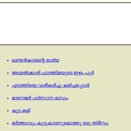
ലണ്ടൻകാരന്റെ ഭാര്യ
അയൽക്കാരി ഫാത്തിമയുടെ ഇളം പൂർ
ഏട്ടത്തിയെ വശീകരിച്ചു കളിച്ചപ്പോൾ
മാനേജർ ഫർസാന മാഡം
കൂട്ട കളി
ഭർത്താവും കൂട്ടുകാരനുമൊത്തു ഒരു ത്രീസം