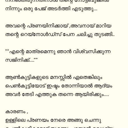
നനഞ്ഞിരുന്നതിനാൽ തന്റെ നോട്ട്ബുക്കിൽ 
നിന്നും ഒരു പേജ് അടർത്തി എടുത്തു…

അവന്റെ പ്രണയിനിക്കായ് ,അവനായ് മാറിയ

തന്റെ റെയ്നോൾഡ്സ് പേന ചലിച്ചു തുടങ്ങി..

""എന്റെ മാത്രമെന്നു ഞാൻ വിശ്വസിക്കുന്ന

സജിനിക്ക്….""

ആൺകുട്ടികളുടെ മനസ്സിൽ ഏതെങ്കിലും

പെൺകുട്ടിയോട് ഇഷ്ടം തോന്നിയാൽ ആദ്യം 
അവർ തേടി എത്തുക തന്നെ ആയിരിക്കും….

കാരണം ,

ഉള്ളിലെ പ്രണയം നേരെ അങ്ങു ചെന്നു
