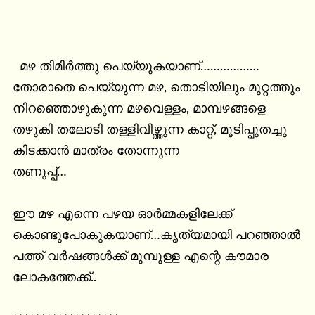
  മഴ തിമിർത്തു പെയ്യുകയാണ്………………

തോരാതെ പെയ്യുന്ന മഴ, തൊടിയിലും മുറ്റത്തും

നിറഞ്ഞൊഴുകുന്ന മഴവെള്ളം, മാമ്പഴങ്ങളെ

തഴുകി തലോടി തള്ളിവീഴ്ത്തുന്ന കാറ്റ്, മൂടിപ്പുതച്ചു 
കിടക്കാൻ മാത്രം തോന്നുന്ന

തണുപ്പ്…

ഈ മഴ എന്നെ പഴയ ഓർമ്മകളിലേക്ക്

കൊണ്ടുപോകുകയാണ്…കൃത്യമായി പറഞ്ഞാൽ 
പത്ത് വർഷങ്ങൾക്ക് മുമ്പുള്ള എന്റെ കൗമാര 
ലോകത്തേക്ക്..
