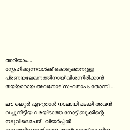
അറിയാം….

സ്നേഹിക്കുന്നവൾക്ക് കൊടുക്കാനുള്ള

പ്രണയലേഖനത്തിനായ് വിശന്നിരിക്കാൻ

തയ്യാറായ അവനോട് സഹതാപം തോന്നി….

ലൗ ലെറ്റർ എഴുതാൻ നാലായി മടക്കി അവൻ 
വച്ചുനീട്ടിയ വരയിടാത്ത നോട്ട് ബുക്കിന്റെ

നടുവിലെപേജ് , വിയർപ്പിൽ 