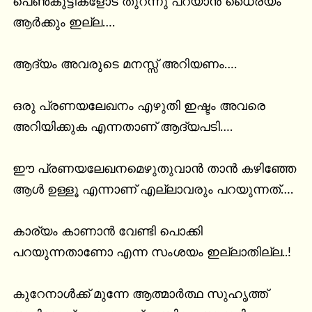
പെൺകുട്ടികളോട് തുറന്നു പറയാൻ ധൈര്യം 
ആർക്കും ഇല്ല….

ആദ്യം അവരുടെ മനസ്സ് അറിയണം….

ഒരു പ്രണയലേഖനം എഴുതി ഇഷ്ടം അവരെ 
അറിയിക്കുക എന്നതാണ് ആദ്യപടി….

ഈ പ്രണയലേഖനമെഴുതുവാൻ താൻ കഴിഞ്ഞേ 
ആൾ ഉള്ളൂ എന്നാണ് എല്ലാവരും പറയുന്നത്….

കാര്യം കാണാൻ വേണ്ടി പൊക്കി 
പറയുന്നതാണോ എന്ന സംശയം ഇല്ലാതില്ല..!

കുറേനാൾക്ക് മുന്നേ ആത്മാർത്ഥ സുഹൃത്ത്
