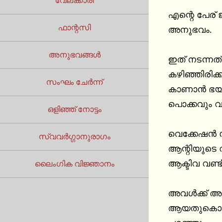
വേലക്കാരി
എന്റെ പേര് ജി
ഫാന്റസി
അനുഭവം.

അനുഭവങ്ങൾ
ഇത് നടന്നത
കഴിഞ്ഞിരിക
സംഘം ചേർന്ന്
കാണാൻ ഭയങ്
പൊക്കവും വണ്
ഒളിഞ്ഞ് നോട്ടം
വെക്കേഷൻ സ
സ്വവർഗ്ഗാനുരാഗം
ആന്റിയുടെ വീട
ആക്ടിവ വണ്ട
ലൈംഗിക വിജ്ഞാനം
അവൾക്ക് അത
ആയതുകൊണ്ട