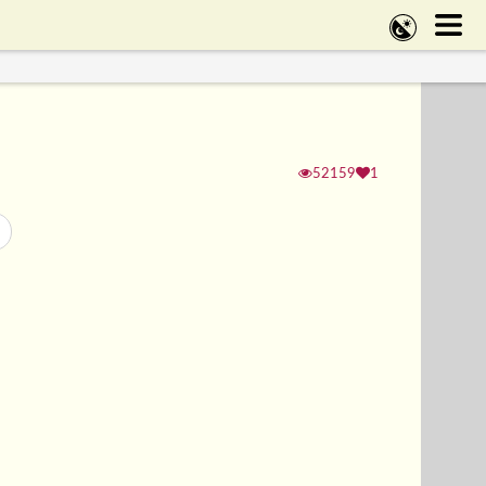
52159
1