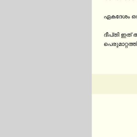
ഏകദേശം ഒരു 
ദീപ്‌തി ഇത് ആരോടെങ്കിലും പറയുമോ എന്നാ പേടി എനിക്കുണ്ടായിരുന്നു. പിന്നീടുള്ള അവളുടെ 
പെരുമാറ്റത്