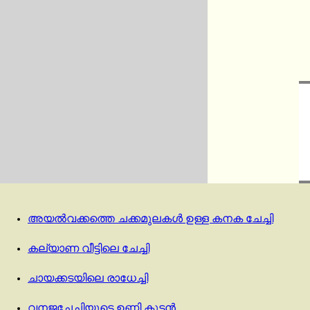
അയൽവക്കത്തെ ചക്കമുലകൾ ഉള്ള കനക ചേച്ചി
കല്യാണ വീട്ടിലെ ചേച്ചി
ചായക്കടയിലെ രാധേച്ചി
വനജചേച്ചിയുടെ ഉണ്ണി കുട്ടൻ