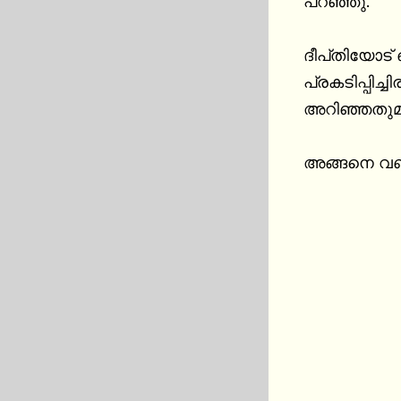
പറഞ്ഞു.

ദീപ്‌തിയോട് ഒരുപാട് നാളായിട്ട് ഒരു ആഗ്രഹം ഉണ്ടായിരുന്നെങ്കിലും പേടി കാരണം അത് 
പ്രകടിപ്പി
അറിഞ്ഞതുമി