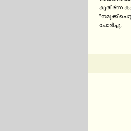
കുതിര്ന്ന കക്
"നമുക്ക് ചെസ്
ചോദിച്ചു.