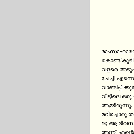
മാംസാഹാരത്
കൊണ്ട് കൂട
വളരെ അടുപ്പ
ചേച്ചി എന്നെ 
വാങ്ങിപ്പിക്
വീട്ടിലെ ഒ
ആയിരുന്നു. എ
മറിച്ചൊരു തര
ല; ആ ദിവസം
അന്ന്, എന്റെ