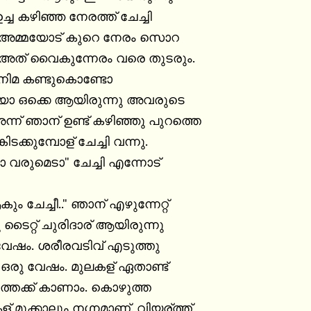
 കഴിഞ്ഞ നേരത്ത് ചേച്ചി

്നു അമ്മയോട് കുറെ നേരം സൊറ

. അത് വൈകുന്നേരം വരെ തുടരും.

ിനിമ കണ്ടുകൊണ്ടോ

 ഒക്കെ ആയിരുന്നു അവരുടെ

ന് ഞാന് ഉണ്ട് കഴിഞ്ഞു പുറത്തെ

ടക്കുമ്പോള് ചേച്ചി വന്നു.

ോ വരുമെടാ" ചേച്ചി എന്നോട്

 ചേച്ചീ.." ഞാന് എഴുന്നേറ്റ്

 ടൈറ്റ് ചുരിദാര് ആയിരുന്നു

വേഷം. ശരീരവടിവ് എടുത്തു

 ഒരു വേഷം. മുലകള് ഏതാണ്ട്

്തേക്ക് കാണാം. കൊഴുത്ത

 മുക്കാലും നഗ്നമാണ്. വിയര്ത്ത്
