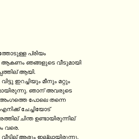
തോടുള്ള പ്രിയം

ി ആകണം ഞങ്ങളുടെ വീടുമായി

ത്തില് ആയി.

വിട്ടു ഇറച്ചിയും മീനും മറ്റും

കുമായിരുന്നു. ഞാന് അവരുടെ

രു അംഗത്തെ പോലെ തന്നെ

നിക്ക് ചേച്ചിയോട്

ത്തില് ചിന്ത ഉണ്ടായിരുന്നില്

 വരെ.

 വീട്ടില് ആരും ഇല്ലായിരുന്നു.
