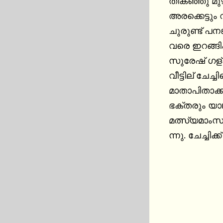
തികഞ്ഞു മുഴു
അരക്കെട്ടും
ചുരുണ്ട് പന
വരെ ഇറങ്ങിക്
സുരേഷ് ഗള്
വീട്ടില് ചേച
മാതാപിതാക്
ഭക്തരും യാ
മത്സ്യമാംസാ
ന്നു. ചേച്ചിക്ക്