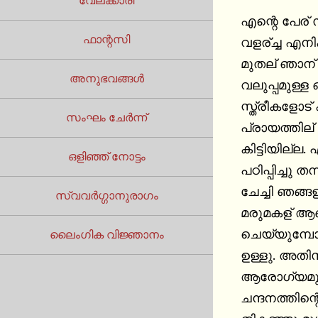
വേലക്കാരി
എന്റെ പേര് 
ഫാന്റസി
വളര്ച്ച എനിക
മുതല് ഞാന്
അനുഭവങ്ങൾ
വലുപ്പമുള്ള
സ്ത്രീകളോട്
സംഘം ചേർന്ന്
പ്രായത്തില
കിട്ടിയില്ല
ഒളിഞ്ഞ് നോട്ടം
പഠിപ്പിച്ചു 
ചേച്ചി ഞങ്ങള
സ്വവർഗ്ഗാനുരാഗം
മരുമകള് ആണ
ചെയ്യുമ്പോള
ലൈംഗിക വിജ്ഞാനം
ഉള്ളു. അതിസ
ആരോഗ്യമുള്
ചന്ദനത്തിന്