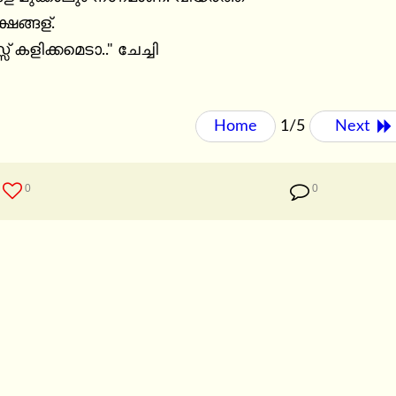
ഷങ്ങള്.

സ് കളിക്കമെടാ.." ചേച്ചി

Home
1/5
Next 
0
0