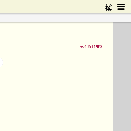
63511
0