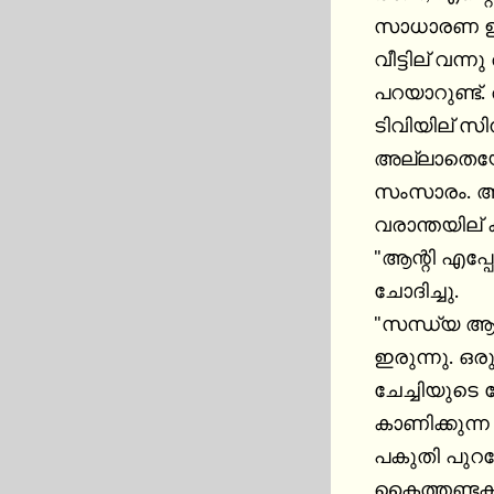
സാധാരണ ഉച്ച
വീട്ടില് വന
പറയാറുണ്ട്
ടിവിയില് സ
അല്ലാതെയോ
സംസാരം. അന്
വരാന്തയില് കി
"ആന്റി എപ്പ
ചോദിച്ചു.

"സന്ധ്യ ആകും
ഇരുന്നു. ഒരു
ചേച്ചിയുടെ 
കാണിക്കുന്ന
പകുതി പുറത
കൈത്തണ്ടകള്