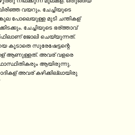
ത്തു നില്ക്കുന്ന മുലകള്. ഒതുങ്ങിയ

 വിരിഞ്ഞ വയറും. ചേച്ചിയുടെ

ങ്കുല പോലെയുള്ള മുടി ചന്തികള്

കിടക്കും. ചേച്ചിയുടെ ഭര്ത്താവ്

ഫിലാണ് ജോലി ചെയ്യുന്നത്.

്ചിയെ കൂടാതെ സുരേഷേട്ടന്റെ

കള് ആണുള്ളത്. അവര് വളരെ

ഥാസ്ഥിതികരും ആയിരുന്നു.

ദികള് അവര് കഴിക്കില്ലായിരു
