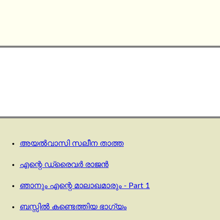
അയൽവാസി സലീന താത്ത
എന്റെ ഡ്രൈവർ രാജൻ
ഞാനും എന്റെ മാലാഖമാരും - Part 1
ബസ്സിൽ കണ്ടെത്തിയ ഭാഗ്യം