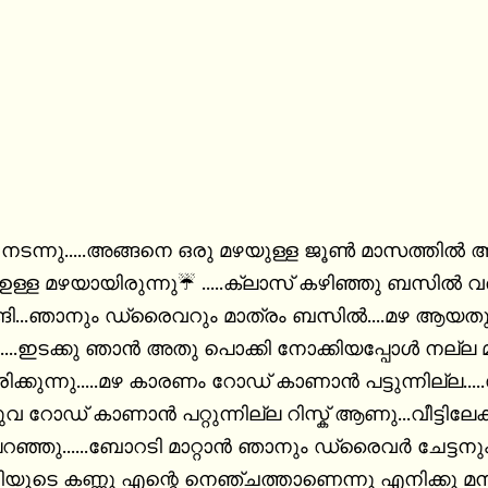
ന്നു.....അങ്ങനെ ഒരു മഴയുള്ള ജൂൺ മാസത്തിൽ ആണ
്നു☔️ .....ക്ലാസ്‌ കഴിഞ്ഞു ബസിൽ വരുന്ന സമയം.....എല്ലാരും ബസിൽ 
ങ്ങി...ഞാനും ഡ്രൈവറും മാത്രം ബസിൽ....മഴ ആയതു 
.....ഇടക്കു ഞാൻ അതു പൊക്കി നോക്കിയപ്പോൾ നല്ല
മഴ കാരണം റോഡ്‌ കാണാൻ പട്ടുന്നില്ല.....ഡ്രൈവർ പറഞ്ഞു...മോളെ ഞാനും 
..വീട്ടിലേക്കു വിളിചു പറഞ്ഞേക്കു....ഞാൻ 
ു പറഞ്ഞു......ബോറടി മാറ്റാൻ ഞാനും ഡ്രൈവർ ചേട്ടനു
ളിയുടെ കണ്ണു എന്റെ നെഞ്ചത്താണെന്നു എനിക്കു മനസ്സ