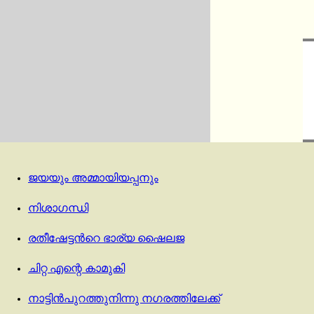
ജയയും അമ്മായിയപ്പനും
നിശാഗന്ധി
രതീഷേട്ടൻറെ ഭാര്യ ഷൈലജ
ചിറ്റ എന്റെ കാമുകി
നാട്ടിൻപുറത്തുനിന്നു നഗരത്തിലേക്ക്