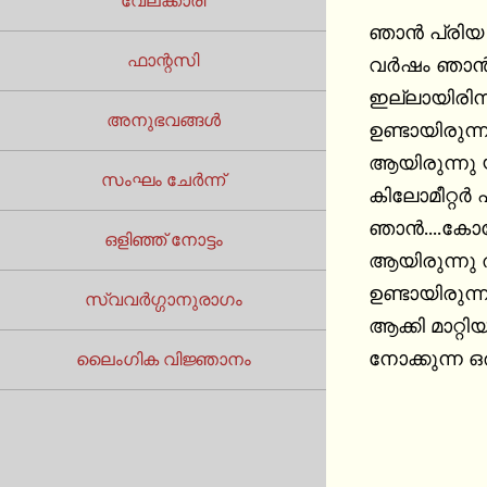
വേലക്കാരി
ഞാൻ പ്രിയ 23 വയസ്സ്‌....ഞാൻ കോളെജിൽ പടിക്കുമ്പോൾ
ഫാന്റസി
വർഷം ഞാൻ 
ഇല്ലായിരിന
അനുഭവങ്ങൾ
ഉണ്ടായിരുന്നില
ആയിരുന്നു യ
സംഘം ചേർന്ന്
കിലോമീറ്റർ എനിക്കു വേണ്ടി മ
ഞാൻ....കോളേജിൽ എന്റെ ബസ്റ്റ്‌ ഫ്രണ്ട്‌
ഒളിഞ്ഞ് നോട്ടം
ആയിരുന്നു താ
ഉണ്ടായിരുന്ന അവൾ ആയിരുന്
സ്വവർഗ്ഗാനുരാഗം
ആക്കി മാറ്റ
ലൈംഗിക വിജ്ഞാനം