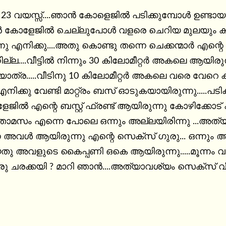
 ഉണ്ടായ അനുഭവം ആണു പറയുന്നതു.....ആദ്യ 
കോളേജിൽ ചെല്ലുപോൾ വളരെ ചെറിയ മുലയും കാണ
്നു എനിക്കു....അതു കൊണ്ടു തന്നെ ചെക്കന്മാർ എന
്ല....വീട്ടിൽ നിന്നും 30 കിലോമീറ്റർ അകലെ ആയിരുന്നു കോളേജ്‌ 
ാത്ര.....വീടിനു 10 കിലോമീറ്റർ അകലെ വരെ വേറെ കുട്ട
ാറ്റ്രം ബസ്‌ ഓടുകയായിരുന്നു.....പടിക്കൻ മിടുക്കി ആയിരുന്നു 
 ആയിരുന്നു കോഴിക്കോട്‌ കാരി സീനത്ത്‌?‍♀️...അവൾ ഹോസ്റ്റലിൽ 
മസം എന്നെ പോലെ ഒന്നും അല്ലയിരിന്നു ...അത്യവശ്യം സൈസ
നു എന്റെ സെക്സ്‌ ഗുരു... ഒന്നും അറിയാന്റിരുന്ന എന്നെ ഒരു ചെറിയ ചരക്ക്‌ 
ിയതു അവളുടെ കൈപ്പണി ഒകെ ആയിരുന്നു.....മൂന്നം വ
നോക്