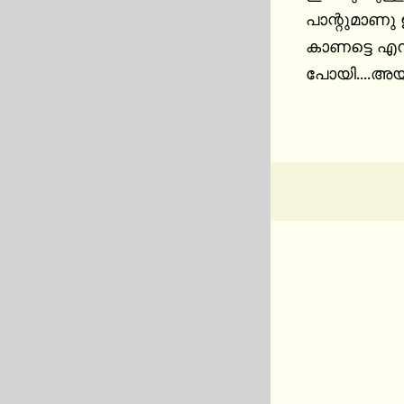
പാന്റുമാണു ഇ
കാണട്ടെ എന്
പോയി....അയാ