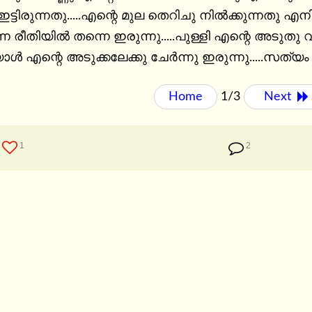
ട്ടിരുന്നതു.....എന്റെ മുല തെറിചു നിൽക്കുന്നതു എനി
ന രീതിയിൽ തന്നെ ഇരുന്നു.....പുള്ളി എന്റെ അടുതു വന
ൾ എന്റെ അടുക്കലേക്കു ചേർന്നു ഇരുന്നു.....സത്യം
Home
1/3
Next 
1
2