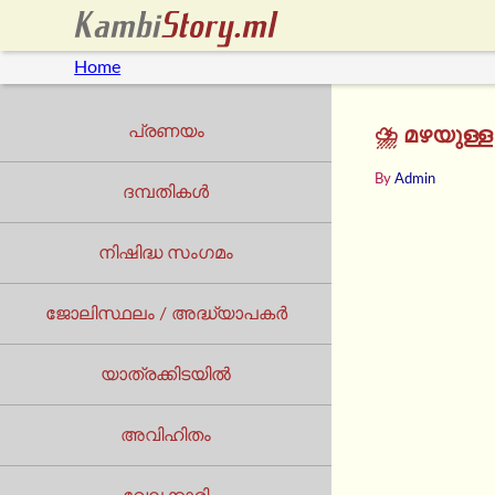
Home
പ്രണയം
⛈️ മഴയുള്
By
Admin
ദമ്പതികൾ
നിഷിദ്ധ സംഗമം
ജോലിസ്ഥലം / അദ്ധ്യാപകർ
യാത്രക്കിടയില്‍
അവിഹിതം