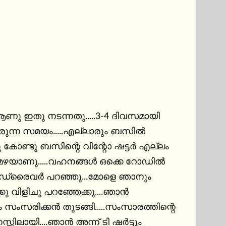
ു ഇതു നടന്നതു.....3-4 ദിവസമായി 
കോണ്ടു ബസിന്റെ വിന്റോ ഷട്ടർ എല്ലം 
 മഴയാണു.....വഹനങ്ങൾ ഒക്കെ റോഡിൽ 
ം സംസരിക്കൻ തുടങ്ങി.....സംസാരത്തിന്റെ 
ിലായി....ഞാൻ അന്ന് ടി ഷർട്ടും 