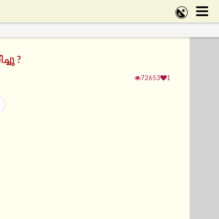
ചു ?
72653
1