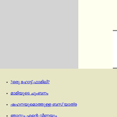
?ഒരു ഹോട്ട് ഫാമിലി?
മാമിയുടെ ചുംബനം
ഷഹനയുമൊത്തുള്ള ബസ് യാത്ര
ഞാനും എന്റെ വീണയും