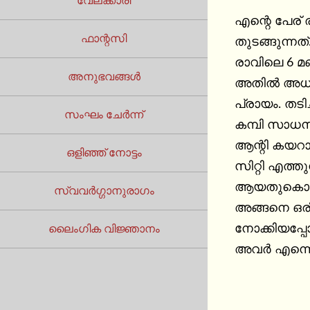
വേലക്കാരി
എന്റെ പേര് 
ഫാന്റസി
തുടങ്ങുന്ന
രാവിലെ 6 മണ
അനുഭവങ്ങൾ
അതിൽ അധികം
പ്രായം. തടി
സംഘം ചേർന്ന്
കമ്പി സാധനം
ആന്റി കയറാ
ഒളിഞ്ഞ് നോട്ടം
സിറ്റി എത്
ആയതുകൊണ്ട്
സ്വവർഗ്ഗാനുരാഗം
അങ്ങനെ ഒരി
നോക്കിയപ്പോ
ലൈംഗിക വിജ്ഞാനം
അവർ എന്നെ ന