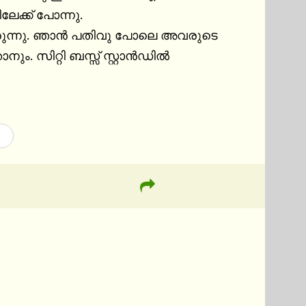
േക്ക് പോന്നു.

രുന്നു. ഞാൻ പതിവു പോലെ അവരുടെ 
ം. സിറ്റി ബസ്സ് സ്റ്റാൻഡിൽ 