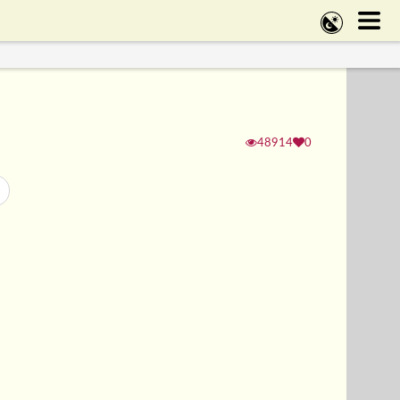
48914
0