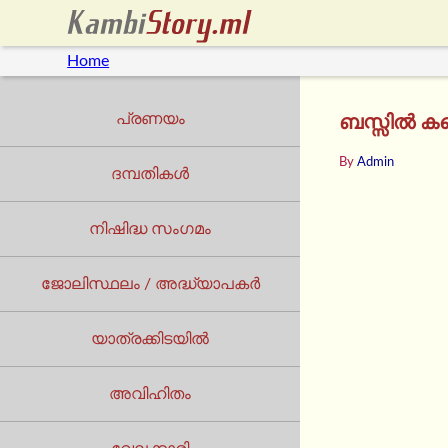
Home
പ്രണയം
ബസ്സിൽ കണ
By
Admin
ദമ്പതികൾ
നിഷിദ്ധ സംഗമം
ജോലിസ്ഥലം / അദ്ധ്യാപകർ
യാത്രക്കിടയില്‍
അവിഹിതം