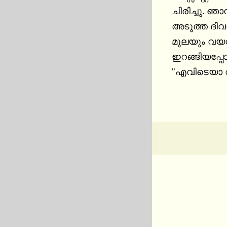
ചിരിച്ചു. ഞാ
അടുത്ത ദിവ
മുലയും വയറു
ഇറങ്ങിയപ്പ
"എവിടെയാ വ