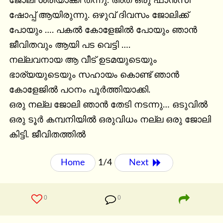
ജോലി ശരിയാക്കി തന്നു. അത് ഒരു ഫാൻസി 
ഷോപ്പ് ആയിരുന്നു. ഒഴുവ് ദിവസം ജോലിക്ക് 
പോയും …. പകൽ കോളേജിൽ പോയും ഞാൻ 
ജീവിതവും ആയി പട വെട്ടി ….

നല്ലവനായ ആ വീട് ഉടമയുടെയും 
ഭാര്യയുടെയും സഹായം കൊണ്ട് ഞാൻ 
കോളേജിൽ പഠനം പൂർത്തിയാക്കി.

ഒരു നല്ല ജോലി ഞാൻ തേടി നടന്നു… ഒടുവിൽ 
ഒരു ടൂർ കമ്പനിയിൽ ഒരുവിധം നല്ല ഒരു ജോലി 
കിട്ടി. ജീവിതത്തിൽ
Home
1/4
Next 
0
0