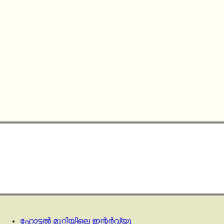
ഹോട്ടല്‍ മുറിയിലെ ഇന്റര്‍വ്യൂ