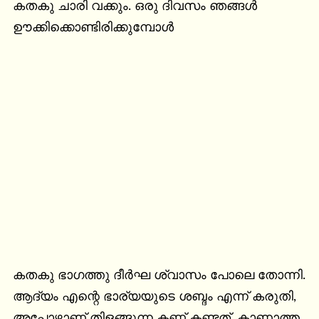
കതകു ചാരി വക്കും. ഒരു ദിവസം ഞങ്ങൾ 
ഊക്കിക്കൊണ്ടിരിക്കുമ്പോൾ
കതകു ഭാഗത്തു ദീർഘ ശ്വാസം പോലെ തോന്നി. 
ആദ്യം എന്റെ ഭാര്യയുടെ ശബ്ദം എന്ന് കരുതി, 
അപ്പോഴാണ് തിളങ്ങുന്ന കണ്ണ് കണ്ടത്. കാണാത്ത 