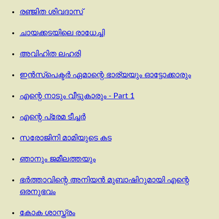
രഞ്ജിത ശിവദാസ്
ചായക്കടയിലെ രാധേച്ചി
അവിഹിത ലഹരി
ഇൻസ്‌പെക്ടർ ഏമാന്റെ ഭാര്യയും ഓട്ടോക്കാരും
എന്റെ നാടും വീട്ടുകാരും - Part 1
എന്റെ പ്രേമ ടീച്ചര്‍
സരോജിനി മാമിയുടെ കട
ഞാനും ജമീലത്തയും
ഭർത്താവിന്റെ അനിയൻ മുബാഷിറുമായി എന്റെ
ഒരനുഭവം
കോക ശാസ്ത്രം