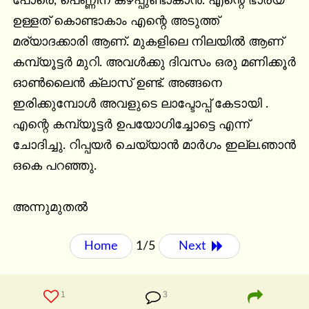
പോരെ, പെണ്ണിന് കഴപ്പുണ്ടാകാൻ. എന്റെ ഭാര്യ 
ഉള്ളത് കൊണ്ടാകാം എന്റെ അടുത്ത് 
മര്യാദക്കാരി ആണ്. മുകളിലെ നിലയിൽ ആണ് 
കമ്പ്യൂട്ടർ മുറി. അവൾക്കു ദിവസം ഒരു മണിക്കൂർ 
ഓൺലൈൻ ക്ലാസ് ഉണ്ട്. അങ്ങനെ 
ഇരിക്കുമ്പോൾ അവളുടെ ലാപ്ടോപ്പ് കേടായി . 
എന്റെ കമ്പ്യൂട്ടർ ഉപയോഗിച്ചോട്ടെ എന്ന് 
ചോദിച്ചു. റിപ്പയർ ചെയ്യാൻ മാർഗം ഇല്ല.ഞാൻ 
ഒകെ പറഞ്ഞു.

അന്നുമുതൽ
Home
1/5
Next 
1
3