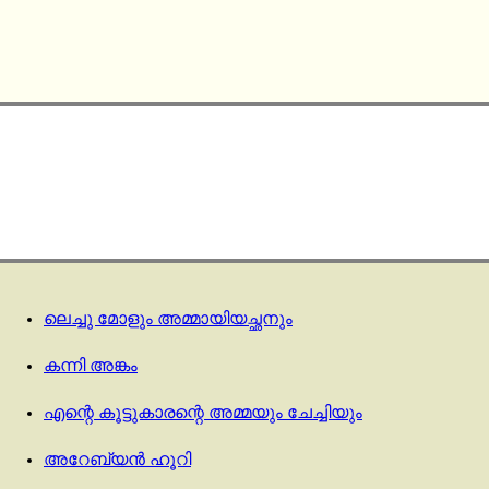
ലെച്ചു മോളും അമ്മായിയച്ഛനും
കന്നി അങ്കം
എന്റെ കൂട്ടുകാരന്റെ അമ്മയും ചേച്ചിയും
അറേബ്യൻ ഹൂറി